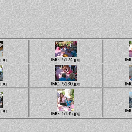
jpg
IMG_5124.jpg
IM
jpg
IMG_5130.jpg
IM
jpg
IM
IMG_5135.jpg